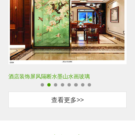
酒店装饰屏风隔断水墨山水画玻璃
立
查看更多>>