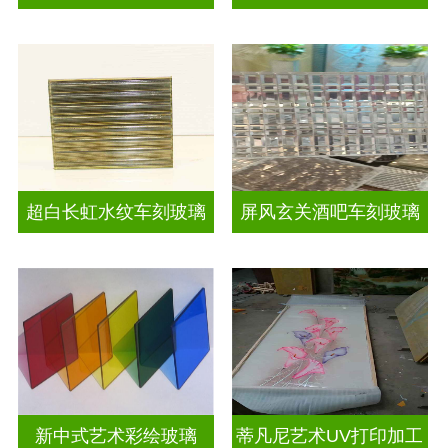
超白长虹水纹车刻玻璃
屏风玄关酒吧车刻玻璃
新中式艺术彩绘玻璃
蒂凡尼艺术UV打印加工