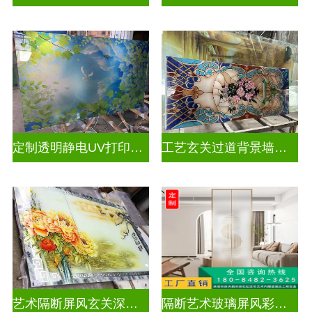
定制透明静电UV打印加工
工艺玄关过道背景墙画uv打印玻璃
艺术隔断屏风玄关深雕双面效果
隔断艺术玻璃屏风彩绘深雕浮雕玻璃