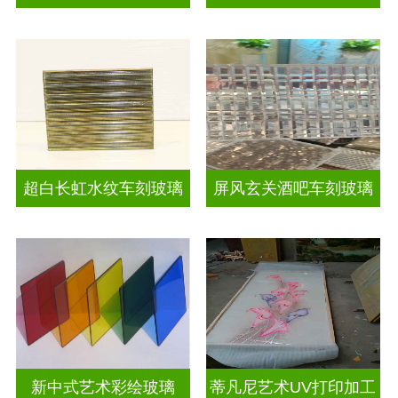
超白长虹水纹车刻玻璃
屏风玄关酒吧车刻玻璃
新中式艺术彩绘玻璃
蒂凡尼艺术UV打印加工