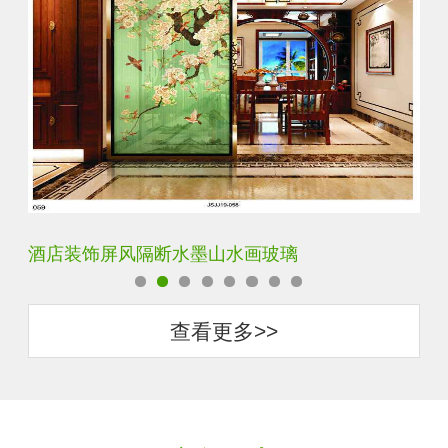
酒店装饰屏风隔断水墨山水画玻璃
立
查看更多>>