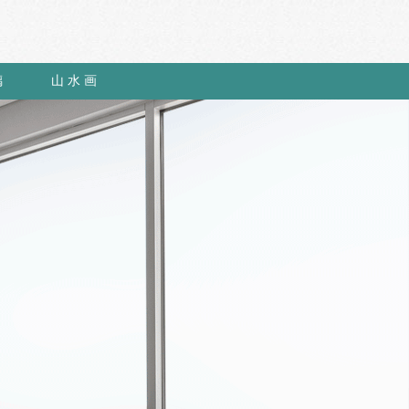
璃
山 水 画