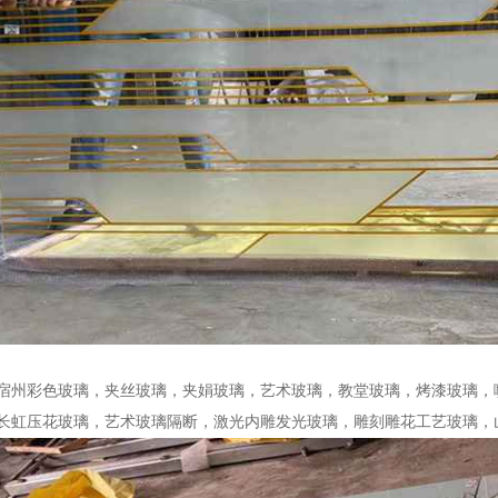
083609_34109.jpg
宿州彩色玻璃，夹丝玻璃，夹娟玻璃，艺术玻璃，教堂玻璃，烤漆玻璃，
长虹压花玻璃，艺术玻璃隔断，激光内雕发光玻璃，雕刻雕花工艺玻璃，