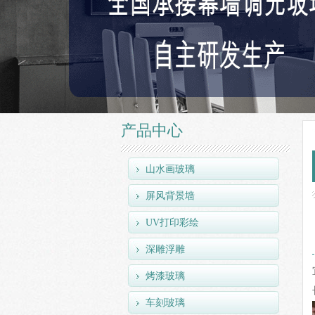
产品中心
山水画玻璃
屏风背景墙
UV打印彩绘
深雕浮雕
烤漆玻璃
车刻玻璃