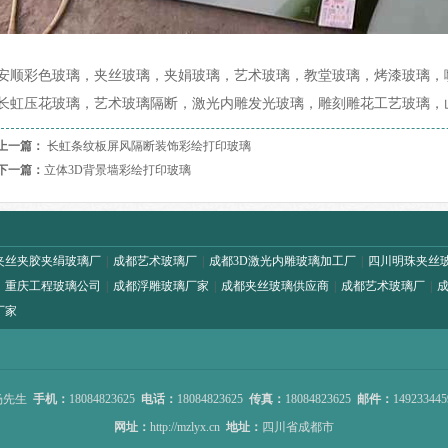
安顺彩色玻璃，夹丝玻璃，夹娟玻璃，艺术玻璃，教堂玻璃，烤漆玻璃，
长虹压花玻璃，艺术玻璃隔断，激光内雕发光玻璃，雕刻雕花工艺玻璃，
上一篇：
长虹条纹板屏风隔断装饰彩绘打印玻璃
下一篇：
立体3D背景墙彩绘打印玻璃
夹丝夹胶夹绢玻璃厂
|
成都艺术玻璃厂
|
成都3D激光内雕玻璃加工厂
|
四川明珠夹丝
|
重庆工程玻璃公司
|
成都浮雕玻璃厂家
|
成都夹丝玻璃供应商
|
成都艺术玻璃厂
|
厂家
杨先生
手机：
18084823625
电话：
18084823625
传真：
18084823625
邮件：
14923344
网址：
http://mzlyx.cn
地址：
四川省成都市