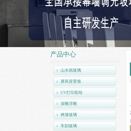
产品中心
山水画玻璃
屏风背景墙
UV打印彩绘
深雕浮雕
烤漆玻璃
车刻玻璃