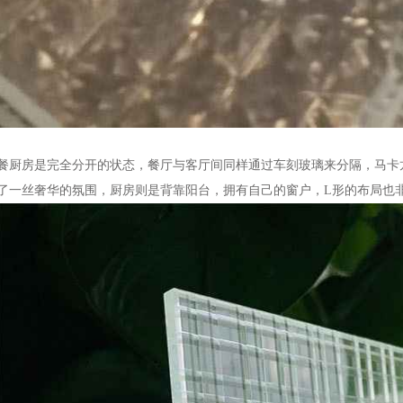
餐厨房是完全分开的状态，餐厅与客厅间同样通过车刻玻璃来分隔，马卡
了一丝奢华的氛围，厨房则是背靠阳台，拥有自己的窗户，L形的布局也