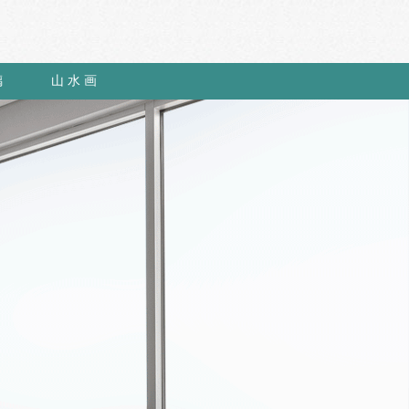
璃
山 水 画