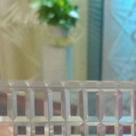
083609_34109.jpg