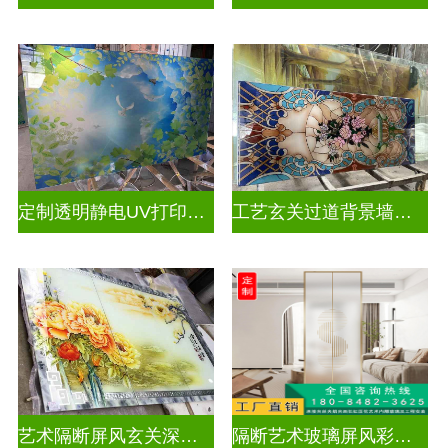
定制透明静电UV打印加工
工艺玄关过道背景墙画uv打印玻璃
艺术隔断屏风玄关深雕双面效果
隔断艺术玻璃屏风彩绘深雕浮雕玻璃