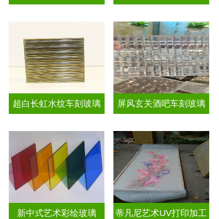
超白长虹水纹车刻玻璃
屏风玄关酒吧车刻玻璃
新中式艺术彩绘玻璃
蒂凡尼艺术UV打印加工