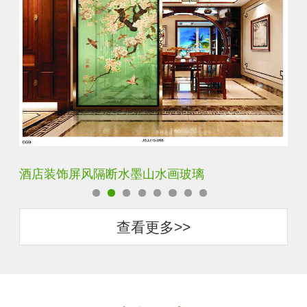
酒店装饰屏风隔断水墨山水画玻璃
立
查看更多>>