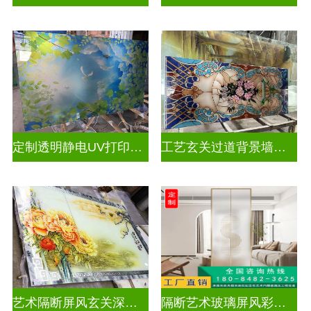
定制透明静电UV打印加工
工艺玄关过道背景墙画uv打印玻璃
艺术隔断屏风玄关深雕双面效果
隔断艺术玻璃屏风彩绘深雕浮雕玻璃