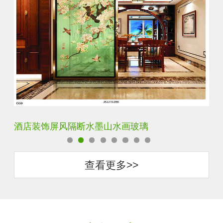
酒店装饰屏风隔断水墨山水画玻璃
立
查看更多>>