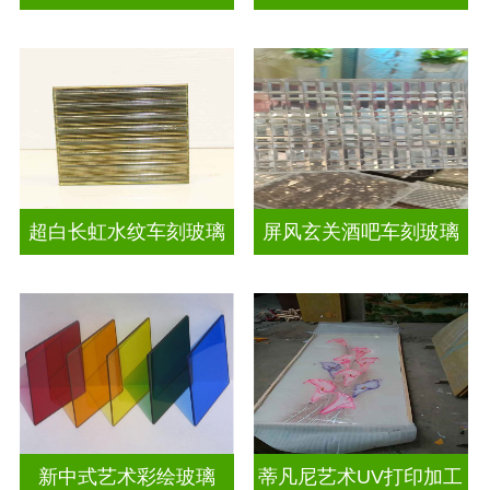
超白长虹水纹车刻玻璃
屏风玄关酒吧车刻玻璃
新中式艺术彩绘玻璃
蒂凡尼艺术UV打印加工