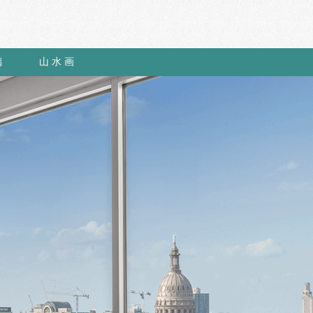
璃
山 水 画