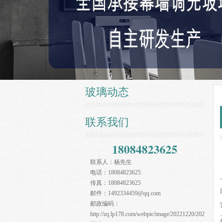
玻璃动态
联系我们
18084823625
联系人：
杨先生
电话：
18084823625
传真：
18084823625
邮件：
1492334459@qq.com
邮政编码：
http://zq.lp178.com/webpic/image/20221220/20221220