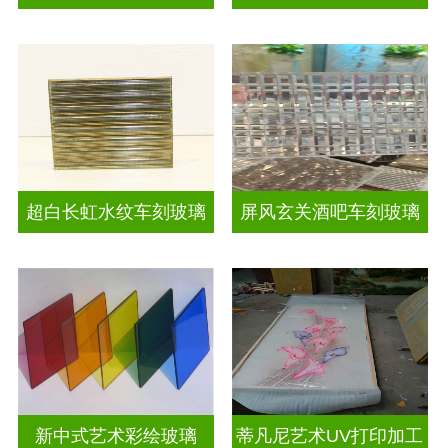
超白长虹水纹车刻玻璃
屏风玄关酒吧车刻玻璃
新中式艺术彩绘玻璃
蒂凡尼艺术UV打印加工