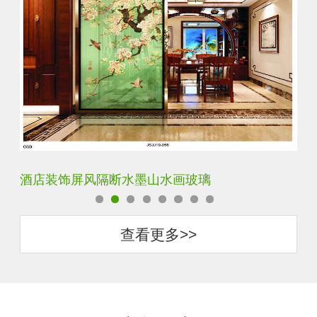
酒店装饰屏风隔断水墨山水画玻璃
立
查看更多>>