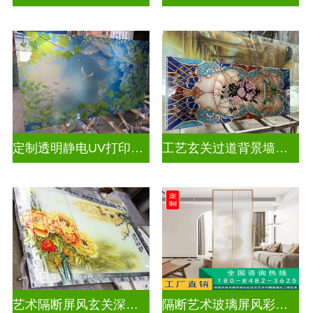
定制透明静电UV打印加工
工艺玄关过道背景墙画uv打印玻璃
艺术隔断屏风玄关深雕双面效果
隔断艺术玻璃屏风彩绘深雕浮雕玻璃