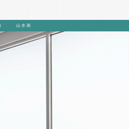
璃
山 水 画