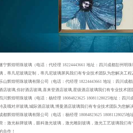
遂宁辉煌明珠玻璃（电话：代经理 18224443661 地址：四川成都彭
璃，蒂凡尼玻璃定制，蒂凡尼玻璃屏风我们有专业技术团队为您解决工程
乐山辉煌明珠玻璃有限公司（电话：代经理 18224443661 地址：四
酒店玻璃,你好酒店玻璃,喜来登酒店玻璃,星级酒店玻璃我们有专业技术
四川辉煌明珠玻璃（电话：杨经理 18084823625 18081128025地
特及哦对岸玻璃,城际酒店玻璃,博曼酒店玻璃我们有专业技术团队为您解
成都辉煌明珠玻璃有限公司（电话：杨经理 18084823625 18081128
营：激光标牌玻璃，眼科激光玻璃，激光雕刻玻璃，激光工艺玻璃我们有
的合作！