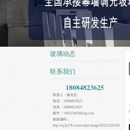
玻璃动态
联系我们
18084823625
联系人：
杨先生
电话：
18084823625
传真：
18084823625
邮件：
1492334459@qq.com
邮政编码：
http://zq.lp178.com/webpic/image/20221220/20221220