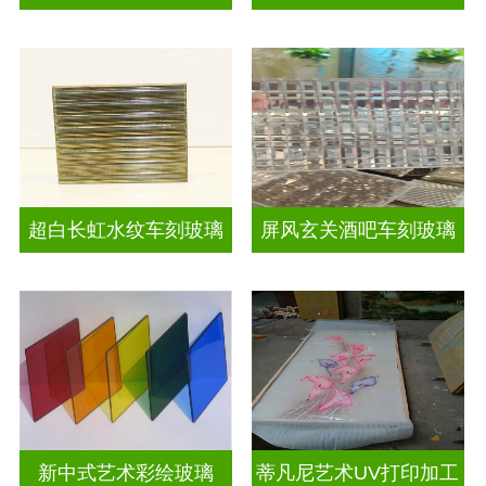
超白长虹水纹车刻玻璃
屏风玄关酒吧车刻玻璃
新中式艺术彩绘玻璃
蒂凡尼艺术UV打印加工