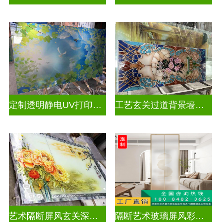
定制透明静电UV打印加工
工艺玄关过道背景墙画uv打印玻璃
艺术隔断屏风玄关深雕双面效果
隔断艺术玻璃屏风彩绘深雕浮雕玻璃