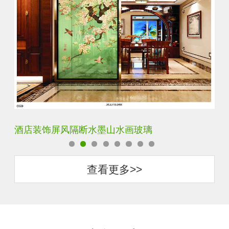
酒店装饰屏风隔断水墨山水画玻璃
立
查看更多>>