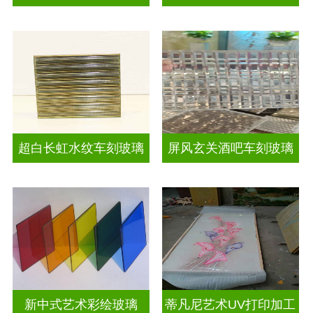
超白长虹水纹车刻玻璃
屏风玄关酒吧车刻玻璃
新中式艺术彩绘玻璃
蒂凡尼艺术UV打印加工