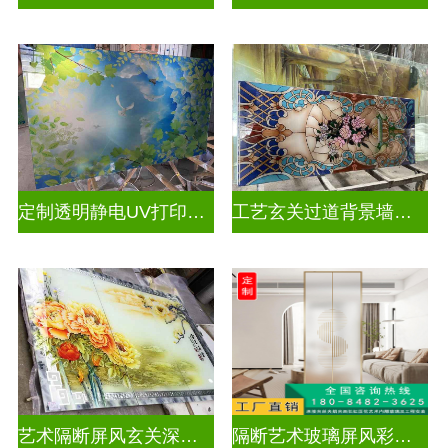
定制透明静电UV打印加工
工艺玄关过道背景墙画uv打印玻璃
艺术隔断屏风玄关深雕双面效果
隔断艺术玻璃屏风彩绘深雕浮雕玻璃