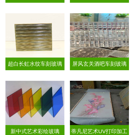
超白长虹水纹车刻玻璃
屏风玄关酒吧车刻玻璃
新中式艺术彩绘玻璃
蒂凡尼艺术UV打印加工