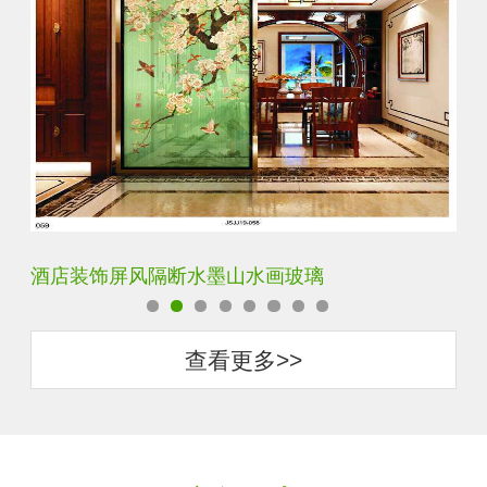
酒店装饰屏风隔断水墨山水画玻璃
立
查看更多>>