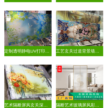
定制透明静电UV打印加工
工艺玄关过道背景墙画uv打印玻璃
艺术隔断屏风玄关深雕双面效果
隔断艺术玻璃屏风彩绘深雕浮雕玻璃