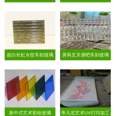
超白长虹水纹车刻玻璃
屏风玄关酒吧车刻玻璃
新中式艺术彩绘玻璃
蒂凡尼艺术UV打印加工