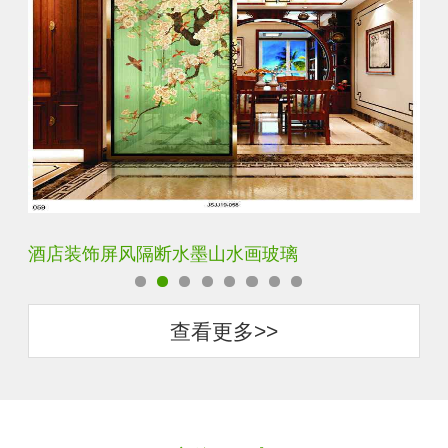
酒店装饰屏风隔断水墨山水画玻璃
立
查看更多>>